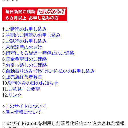
1.
ご購読のお申し込み
2.
学割のご購読のお申し込み
3.
ご試読のお申し込み
4.
未配達時のお届け
5.
留守による配達一時停止のご連絡
6.
集金希望日のご連絡
7.
お引っ越しのご連絡
8.
自動振り込み･ｸﾚｼﾞｯﾄｶｰﾄﾞ払いのお申し込み
9.
販売店経営者募集
10.
朝刊休みの日のお知らせ
11.
ご意見・ご要望
12.
リンク
○
このサイトについて
○
個人情報について
このサイトはSSLを利用した暗号化通信にて入力された情報