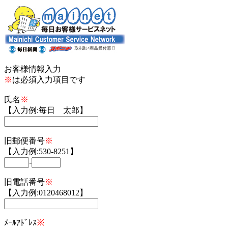
お客様情報入力
※
は必須入力項目です
氏名
※
【入力例:毎日 太郎】
旧郵便番号
※
【入力例:530-8251】
-
旧電話番号
※
【入力例:0120468012】
ﾒｰﾙｱﾄﾞﾚｽ
※