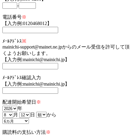
-
電話番号
※
【入力例:0120468012】
ﾒｰﾙｱﾄﾞﾚｽ
※
mainichi-support@mainet.ne.jpからのメール受信を許可して頂
くようお願いします。
【入力例:mainichi@mainichi.jp】
ﾒｰﾙｱﾄﾞﾚｽ確認入力
【入力例:mainichi@mainichi.jp】
配達開始希望日
※
年
月
日
から
購読料の支払い方法
※